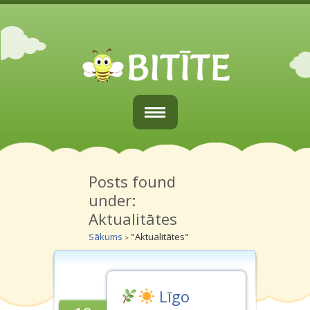
Sākums
Par mums
Posts found
under:
Vecākiem
Aktualitātes
Grupiņas
Sākums
"Aktualitātes"
>
Galerijas
Kontakti
Līgo