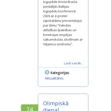
logopēde Krista Brasla
piedalījās Baltijas
logopēdu konferencē
2026 ar e-poster
(apskatāmu prezentāciju)
par tēmu ”Valodas
attīstības īpatnības un
korekcijas iespējas
sākumskolas skolēnam ar
Viljamsa sindromu”.
Lasīt vairāk...
Kategorijas:
Aktualitātes
Olimpiskā
24
diena!