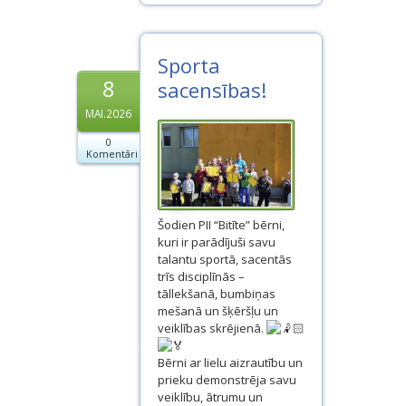
Sporta
8
sacensības!
MAI.2026
0
Komentāri
Šodien PII “Bitīte” bērni,
kuri ir parādījuši savu
talantu sportā, sacentās
trīs disciplīnās –
tāllekšanā, bumbiņas
mešanā un šķēršļu un
veiklības skrējienā.
Bērni ar lielu aizrautību un
prieku demonstrēja savu
veiklību, ātrumu un