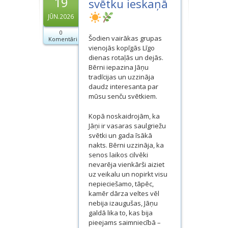
19
svētku ieskaņā
Dokumenti
JŪN.2026
Projekti
0
Šodien vairākas grupas
Komentāri
vienojās kopīgās Līgo
dienas rotaļās un dejās.
Bērni iepazina Jāņu
tradīcijas un uzzināja
daudz interesanta par
mūsu senču svētkiem.
Kopā noskaidrojām, ka
Jāņi ir vasaras saulgriežu
svētki un gada īsākā
nakts. Bērni uzzināja, ka
senos laikos cilvēki
nevarēja vienkārši aiziet
uz veikalu un nopirkt visu
nepieciešamo, tāpēc,
kamēr dārza veltes vēl
nebija izaugušas, Jāņu
galdā lika to, kas bija
pieejams saimniecībā –