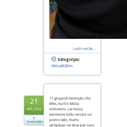
Lasīt vairāk...
Kategorijas:
Aktualitātes
11.grupiņā ciemojās Oto
21
tētis, kurš ir Meža
inženieris. Lai mūsu
APR.2026
ķermenis būtu vesels un
0
justos labi, mums
Komentāri
jārūpējas ne tikai par sevi,