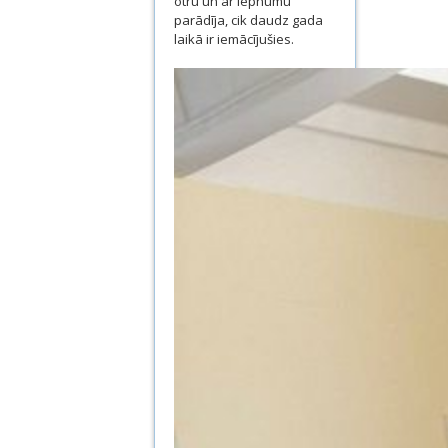
otru un ar lepnumu
parādīja, cik daudz gada
laikā ir iemācījušies.