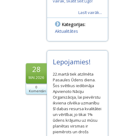
vairāk, skatīt šeit Līgo!
Lasīt vairāk...
Kategorijas:
Aktualitātes
Lepojamies!
28
22.martā tiek atzīmēta
MAI.2026
Pasaules Ūdens diena.
Šos svētkus iedibināja
0
Komentāri
Apvienoto Nāciju
Organizācija, lai pievērstu
ikviena cilvēka uzmanību
šī dabas resursa kvalitātei
un vērtībai, jo tikai 1%
ūdens krājumu uz mūsu
planētas virsmas ir
piemērots un drošs