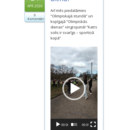
APR.2026
Arī mēs piedalāmies
0
“Olimpiskajā stundā” un
Komentāri
kopīgajā “Olimpiskās
dienas” vingrojumā! “Katrs
solis ir svarīgs – sportiņā
kopā”
Video
atskaņotājs
00:00
00:09