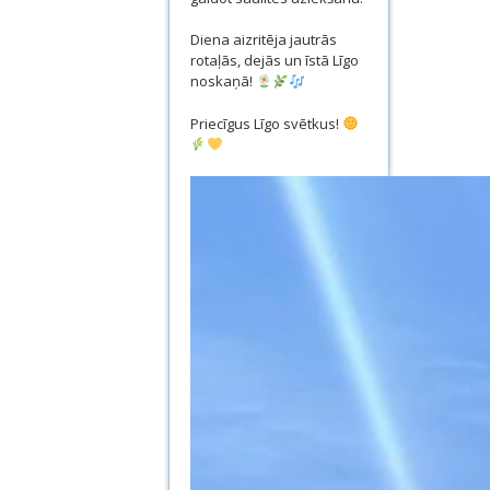
Diena aizritēja jautrās
rotaļās, dejās un īstā Līgo
noskaņā!
Priecīgus Līgo svētkus!