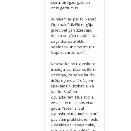
sieru, pīrāgus, gaļu un
citus gardumus.
Runājām arī par to, kāpēc
Jāņu naktī cilvēki negāja
gulēt, bet gan dziedāja,
dejoja un gāja rotaļās – lai
sagaidītu saullēktu,
sasildītos un neaizmigtu
īsajā vasaras naktī.
Neizpalika arī ugunskura
tradīciju izzināšana. Bērni
uzzināja, ka senie ļaudis
ticēja uguns attīrošajam
spēkam un uzskatīja, ka
tas, kurš pārlec
ugunskuram, kļūs stiprs,
vesels un neslimos visu
gadu. Protams, būt
ugunskura tuvumā bija arī
pavisam praktisks iemesls
– sasildīties vēsajā naktī,
gaidot saulītes uzlēkšanu.