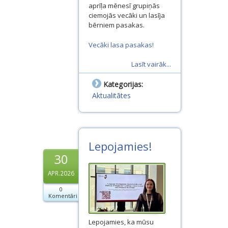
aprīļa mēnesī grupiņās
ciemojās vecāki un lasīja
bērniem pasakas.
Vecāki lasa pasakas!
Lasīt vairāk...
Kategorijas:
Aktualitātes
Lepojamies!
30
APR.2026
0
Komentāri
Lepojamies, ka mūsu