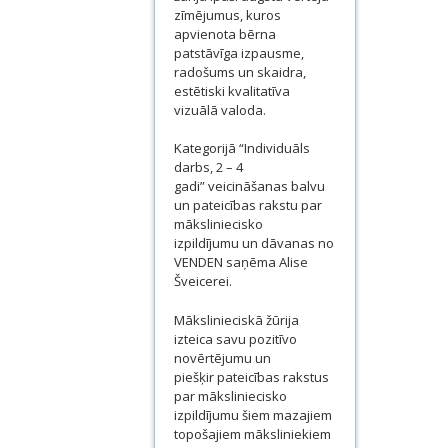
zīmējumus, kuros
apvienota bērna
patstāvīga izpausme,
radošums un skaidra,
estētiski kvalitatīva
vizuālā valoda.
Kategorijā “Individuāls
darbs, 2 – 4
gadi” veicināšanas balvu
un pateicības rakstu par
māksliniecisko
izpildījumu un dāvanas no
VENDEN saņēma Alise
Šveicerei.
Mākslinieciskā žūrija
izteica savu pozitīvo
novērtējumu un
piešķir pateicības rakstus
par māksliniecisko
izpildījumu šiem mazajiem
topošajiem māksliniekiem