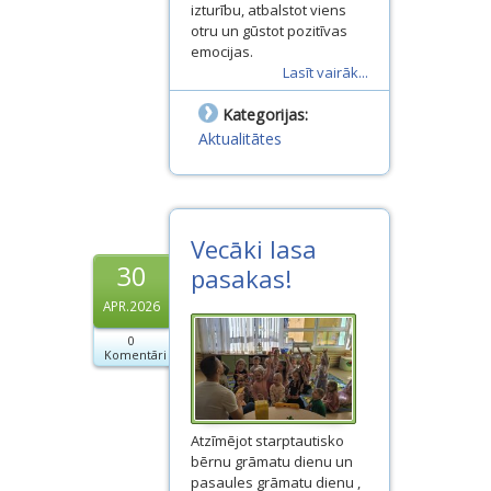
izturību, atbalstot viens
otru un gūstot pozitīvas
emocijas.
Lasīt vairāk...
Kategorijas:
Aktualitātes
Vecāki lasa
30
pasakas!
APR.2026
0
Komentāri
Atzīmējot starptautisko
bērnu grāmatu dienu un
pasaules grāmatu dienu ,