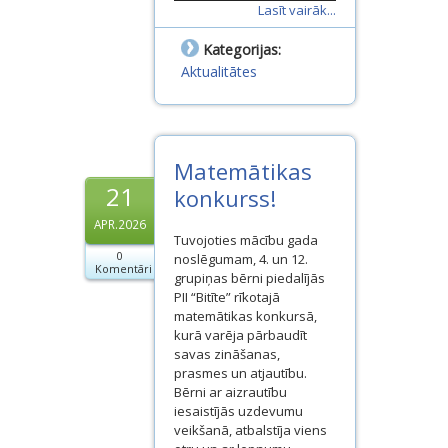
Lasīt vairāk...
Kategorijas:
Aktualitātes
Matemātikas
21
konkurss!
APR.2026
Tuvojoties mācību gada
0
noslēgumam, 4. un 12.
Komentāri
grupiņas bērni piedalījās
PII “Bitīte” rīkotajā
matemātikas konkursā,
kurā varēja pārbaudīt
savas zināšanas,
prasmes un atjautību.
Bērni ar aizrautību
iesaistījās uzdevumu
veikšanā, atbalstīja viens