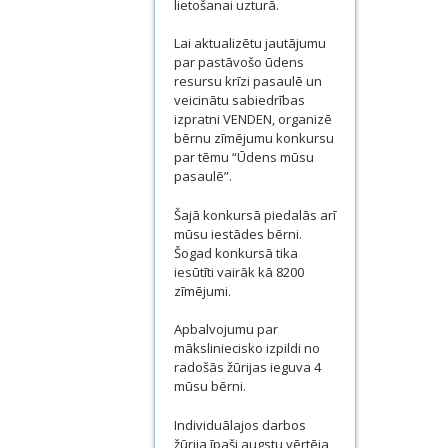
lietošanai uzturā.
Lai aktualizētu jautājumu
par pastāvošo ūdens
resursu krīzi pasaulē un
veicinātu sabiedrības
izpratni VENDEN, organizē
bērnu zīmējumu konkursu
par tēmu “Ūdens mūsu
pasaulē”.
Šajā konkursā piedalās arī
mūsu iestādes bērni.
Šogad konkursā tika
iesūtīti vairāk kā 8200
zīmējumi.
Apbalvojumu par
māksliniecisko izpildi no
radošās žūrijas ieguva 4
mūsu bērni.
Individuālajos darbos
žūrija īpaši augstu vērtēja