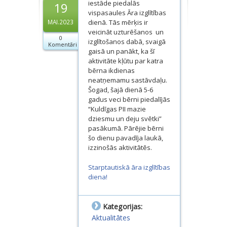
iestāde piedalās
19
Dokumenti
vispasaules Āra izglītības
dienā. Tās mērķis ir
MAI.2023
Projekti
veicināt uzturēšanos un
0
izglītošanos dabā, svaigā
Komentāri
gaisā un panākt, ka šī
aktivitāte kļūtu par katra
bērna ikdienas
neatņemamu sastāvdaļu.
Šogad, šajā dienā 5-6
gadus veci bērni piedalījās
“Kuldīgas PII mazie
dziesmu un deju svētki”
pasākumā. Pārējie bērni
šo dienu pavadīja laukā,
izzinošās aktivitātēs.
Starptautiskā āra izglītības
diena!
Kategorijas:
Aktualitātes