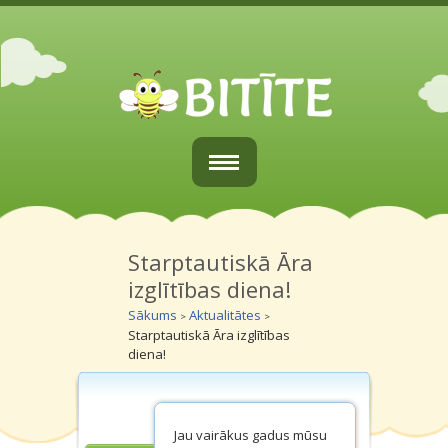
Sākums
Par mums
Starptautiskā Āra
izglītības diena!
Vecākiem
Sākums
Aktualitātes
>
>
Starptautiskā Āra izglītības
Grupiņas
diena!
Galerijas
Kontakti
Jau vairākus gadus mūsu