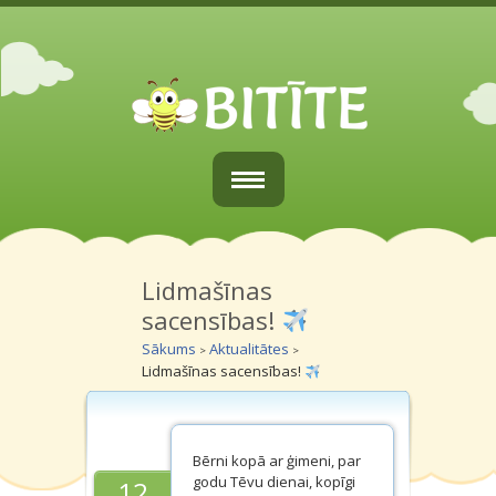
Sākums
Par mums
Lidmašīnas
sacensības!
Vecākiem
Sākums
Aktualitātes
>
>
Lidmašīnas sacensības!
Grupiņas
Galerijas
Bērni kopā ar ģimeni, par
Kontakti
godu Tēvu dienai, kopīgi
12