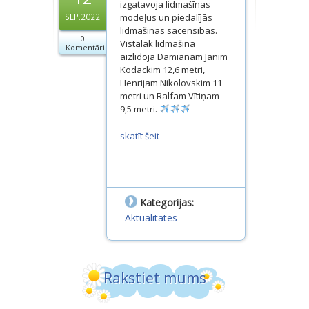
izgatavoja lidmašīnas
Dokumenti
modeļus un piedalījās
SEP.2022
lidmašīnas sacensībās.
0
Projekti
Vistālāk lidmašīna
Komentāri
aizlidoja Damianam Jānim
Kodackim 12,6 metri,
Henrijam Nikolovskim 11
metri un Ralfam Vītiņam
9,5 metri.
skatīt šeit
Kategorijas:
Aktualitātes
Rakstiet mums