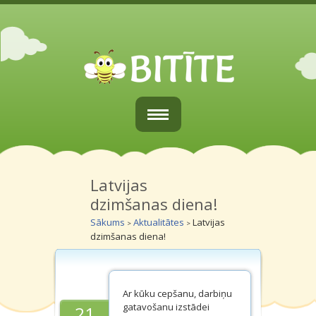
Sākums
Par mums
Latvijas
dzimšanas diena!
Vecākiem
Sākums
Aktualitātes
Latvijas
>
>
dzimšanas diena!
Grupiņas
Galerijas
Ar kūku cepšanu, darbiņu
Kontakti
gatavošanu izstādei
21