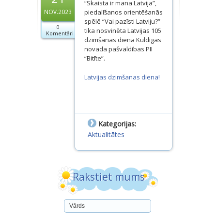
“Skaista ir mana Latvija”,
Dokumenti
piedalīšanos orientēšanās
NOV.2023
spēlē “Vai pazīsti Latviju?”
0
Projekti
tika nosvinēta Latvijas 105
Komentāri
dzimšanas diena Kuldīgas
novada pašvaldības PII
“Bitīte”.
Latvijas dzimšanas diena!
Kategorijas:
Aktualitātes
Rakstiet mums