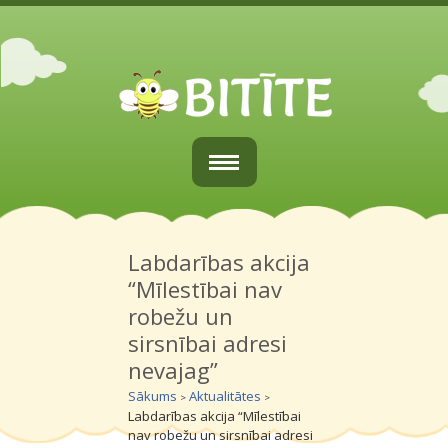
Sākums
Par mums
Labdarības akcija
“Mīlestībai nav
Vecākiem
robežu un
sirsnībai adresi
Grupiņas
nevajag”
Galerijas
Sākums
Aktualitātes
>
>
Labdarības akcija “Mīlestībai
Kontakti
nav robežu un sirsnībai adresi