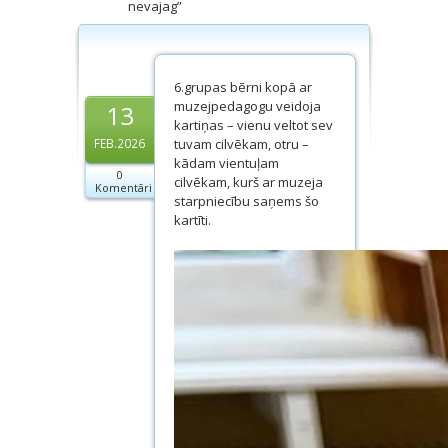
nevajag”
Dokumenti
Projekti
6.grupas bērni kopā ar
muzejpedagogu veidoja
13
kartiņas – vienu veltot sev
tuvam cilvēkam, otru –
FEB.2026
kādam vientuļam
0
cilvēkam, kurš ar muzeja
Komentāri
starpniecību saņems šo
kartīti.