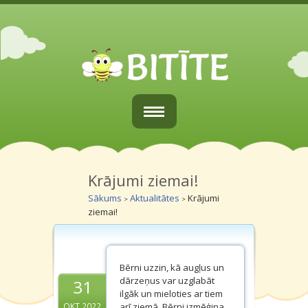
Sākums
Par mums
Krājumi ziemai!
Sākums
Aktualitātes
Krājumi
>
>
Vecākiem
ziemai!
Grupiņas
Galerijas
Bērni uzzin, kā augļus un
dārzeņus var uzglabāt
31
Kontakti
ilgāk un mieloties ar tiem
arī ziemā. Bērni izmēģina
OKT.2022