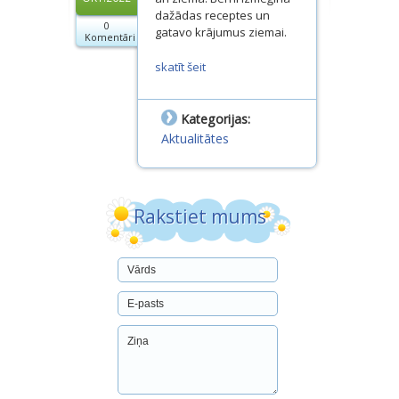
Dokumenti
dažādas receptes un
0
gatavo krājumus ziemai.
Komentāri
Projekti
skatīt šeit
Kategorijas:
Aktualitātes
Rakstiet mums