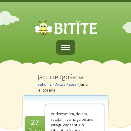
Sākums
Par mums
Jāņu ielīgošana
Sākums
Aktualitātes
Jāņu
>
>
Vecākiem
ielīgošana
Grupiņas
Galerijas
Ar dziesmām, dejām,
rotaļām, vainagu pīšanu,
27
Kontakti
pīrāgu cepšanu un
labirinta kā saules
JŪN.2022