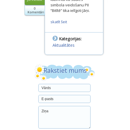
Dokumenti
simbola veidošanu PII
0
“Bitītē” tika ielīgoti Jāņi.
Komentāri
Projekti
skatīt šeit
Kategorijas:
Aktualitātes
Rakstiet mums