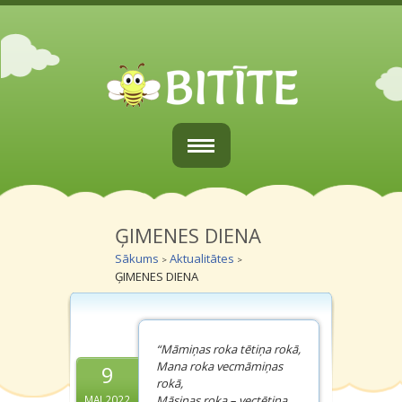
Sākums
Par mums
ĢIMENES DIENA
Sākums
Aktualitātes
>
>
Vecākiem
ĢIMENES DIENA
Grupiņas
Galerijas
“Māmiņas roka tētiņa rokā,
Mana roka vecmāmiņas
9
Kontakti
rokā,
Māsiņas roka – vectētiņa
MAI.2022