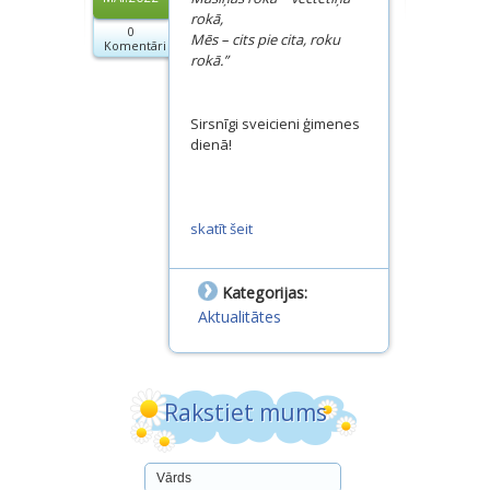
Dokumenti
rokā,
0
Mēs – cits pie cita, roku
Komentāri
rokā.”
Projekti
Sirsnīgi sveicieni ģimenes
dienā!
skatīt šeit
Kategorijas:
Aktualitātes
Rakstiet mums