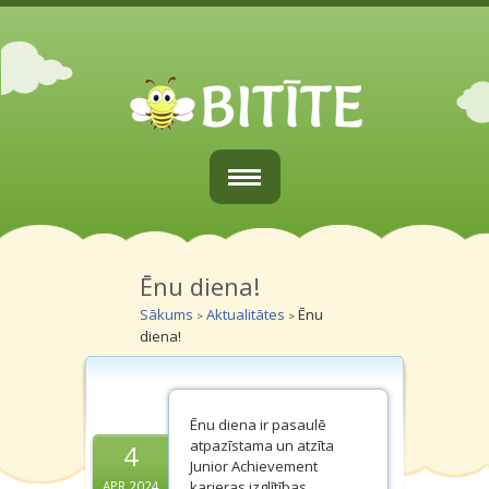
Sākums
Par mums
Ēnu diena!
Sākums
Aktualitātes
Ēnu
>
>
Vecākiem
diena!
Grupiņas
Galerijas
Ēnu diena ir pasaulē
atpazīstama un atzīta
4
Kontakti
Junior Achievement
karjeras izglītības
APR.2024