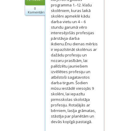
Dokumenti
programma 1.-12. klašu
0
skolēniem, kuras laikā
Komentāri
skolēni apmeklē kādu
Projekti
darba vietu un 4 – 6
stundu garumā vēro
interesējošās profesijas
pārstāvja darba
ikdienu.Ēnu dienas mērķis
ir iepazīstināt skolēnus ar
dažādu profesiju un
nozaru prasībām, lai
palīdzētu jauniešiem
izvēlēties profesiju un
atbilstoši sagatavotos
darba tirgum. Šodien
mūsu iestādē viesojās 9
skolēni, lai iepazītu
pirmsskolas skolotāja
profesiju. Rotaļājās ar
bērniem, lasīja grāmatas,
stāstīja par planētām un
devās kopīgā pastaigā.