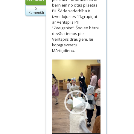
Dokumenti
bērniem no citas pilsētas
0
PII. Šāda sadarbība ir
Komentāri
izveidojusies 11.grupiņai
Projekti
ar Ventspils PII
“Zvaigznīte”. Šodien bērni
devās ciemos pie
Ventspils draugiem, lai
kopīgi svinētu
Mārtiņdienu.
Video
atskaņotājs