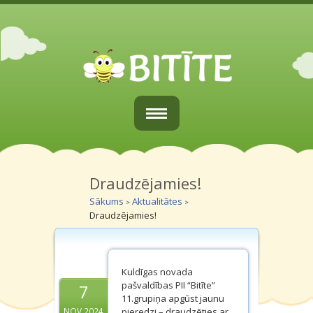
Sākums
Par mums
Draudzējamies!
Sākums
Aktualitātes
>
>
Vecākiem
Draudzējamies!
Grupiņas
Galerijas
Kuldīgas novada
pašvaldības PII “Bitīte”
7
Kontakti
11.grupiņa apgūst jaunu
pieredzi – draudzēties ar
NOV.2024