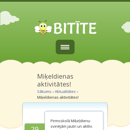
Sākums
Par mums
Miķeldienas
aktivitātes!
Vecākiem
Sākums
Aktualitātes
>
>
Miķeldienas aktivitātes!
Grupiņas
Galerijas
Pirmsskolā Miķeļdienu
Kontakti
svinējām jautri un aktīvi.
29