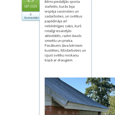
Bērni piedalījās sporta
Dokumenti
stafetēs, kurās bija
SEP.2025
iespēja sacensties un
0
Projekti
sadarboties, un svētkus
Komentāri
papildināja arī
nebēdnīgais zaķis, kurš
rotaļīgi iesaistījās
aktivitātēs, radot daudz
smieklu un prieka.
Pasākums ļāva bērniem
kustēties, līdzdarboties un
izjust svētku noskaņu
kopā ar draugiem.