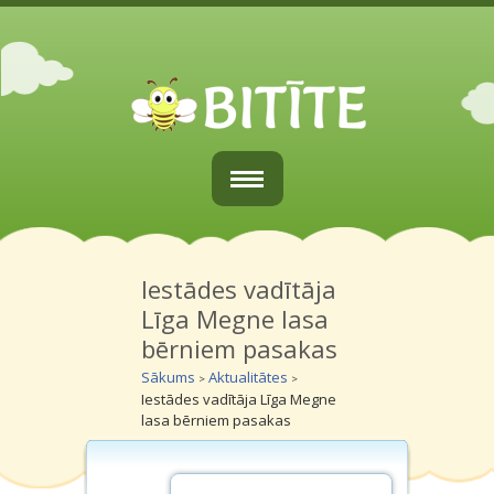
Sākums
Par mums
Iestādes vadītāja
Līga Megne lasa
Vecākiem
bērniem pasakas
Grupiņas
Sākums
Aktualitātes
>
>
Iestādes vadītāja Līga Megne
Galerijas
lasa bērniem pasakas
Kontakti