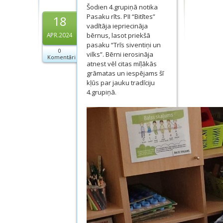
Šodien 4.grupiņā notika
Dokumenti
Pasaku rīts. PII “Bitītes”
18
vadītāja iepriecināja
Projekti
bērnus, lasot priekšā
APR.2024
pasaku “Trīs siventiņi un
0
vilks”. Bērni ierosināja
Komentāri
atnest vēl citas mīļākās
grāmatas un iespējams šī
kļūs par jauku tradīciju
4.grupiņā.