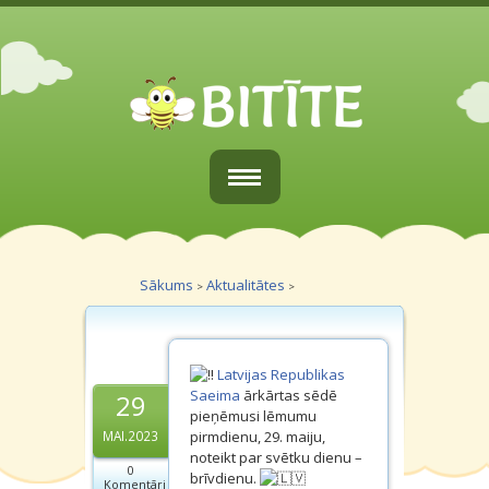
Sākums
Par mums
Sākums
Aktualitātes
>
>
Vecākiem
Grupiņas
Latvijas Republikas
Saeima
ārkārtas sēdē
29
Galerijas
pieņēmusi lēmumu
pirmdienu, 29. maiju,
MAI.2023
noteikt par svētku dienu –
Kontakti
0
brīvdienu.
Komentāri