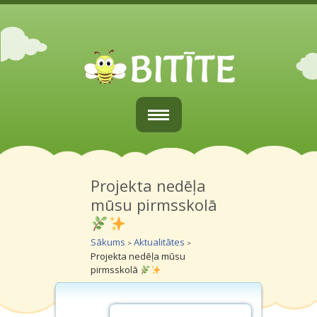
Sākums
Par mums
Projekta nedēļa
mūsu pirmsskolā
Vecākiem
Grupiņas
Sākums
Aktualitātes
>
>
Projekta nedēļa mūsu
Galerijas
pirmsskolā
Kontakti