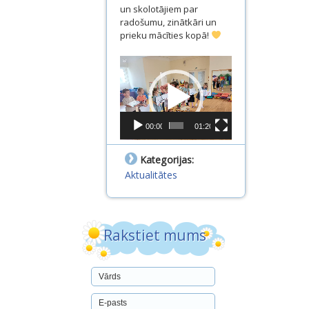
un skolotājiem par
radošumu, zinātkāri un
prieku mācīties kopā!
Video
atskaņotājs
00:00
01:20
Kategorijas:
Aktualitātes
Rakstiet mums