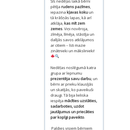
Šīs nedēļas laikā bērni
pētīja
rudens pazīmes
,
iepazina
kļavas koku
un
tā krāšņās lapas, kā arī
atklāja,
kas mīt zem
zemes
. Viņi novēroja,
zīmēja, līmēja, stāstīja un
dalījās savos atklājumos
ar citiem – īsti mazie
zinātnieki un mākslinieki!
Nedēļas noslēgumā katra
grupa ar lepnumu
prezentēja savu darbu
, un
bērni ar prieku klausījās
un skatījās, ko paveikuši
draugi. Tā bija lieliska
iespēja
mācīties uzstāties,
sadarboties, uzdot
jautājumus un priecāties
par kopīgi paveikto
.
Paldies visiem bērniem