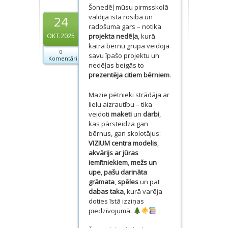
Šonedēļ mūsu pirmsskolā
Dokumenti
valdīja īsta rosība un
24
radošuma gars – notika
Projekti
projekta nedēļa
, kurā
OKT.2025
katra bērnu grupa veidoja
0
savu īpašo projektu un
Komentāri
nedēļas beigās to
prezentēja citiem bērniem
.
Mazie pētnieki strādāja ar
lielu aizrautību – tika
veidoti
maketi
un
darbi
,
kas pārsteidza gan
bērnus, gan skolotājus:
VIZIUM centra modelis
,
akvārijs ar jūras
iemītniekiem
,
mežs un
upe
,
pašu darināta
grāmata
,
spēles
un pat
dabas taka
, kurā varēja
doties īstā izziņas
piedzīvojumā.