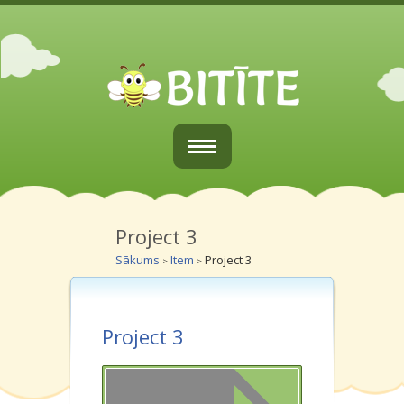
Sākums
Par mums
Project 3
Sākums
Item
Project 3
>
>
Vecākiem
Grupiņas
Project 3
Galerijas
Kontakti