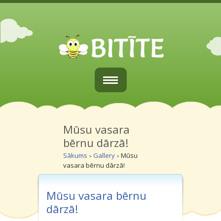
Sākums
Par mums
Mūsu vasara
bērnu dārzā!
Vecākiem
Sākums
Gallery
Mūsu
>
>
vasara bērnu dārzā!
Grupiņas
Galerijas
Mūsu vasara bērnu
dārzā!
Kontakti